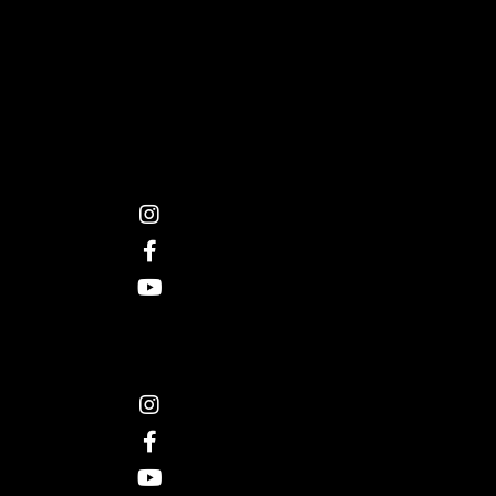
Folge uns
© 2026
think in motion