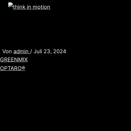
Zum
Inhalt
Hauptmenü
springen
EBER SHOP
Von
admin
/
Juli 23, 2024
GREENMIX
OPTARO®