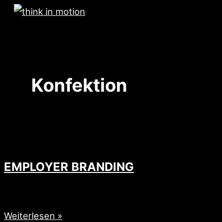
Zum
Inhalt
Hauptmenü
springen
Konfektion
EMPLOYER BRANDING
BILDSCHIRMWERBUNG
EMPLOYER
Weiterlesen »