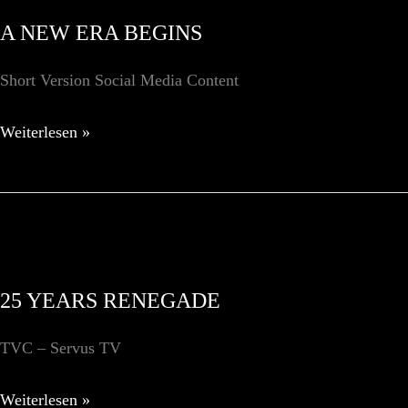
A NEW ERA BEGINS
Short Version Social Media Content
A
Weiterlesen »
NEW
ERA
BEGINS
25 YEARS RENEGADE
TVC – Servus TV
25
Weiterlesen »