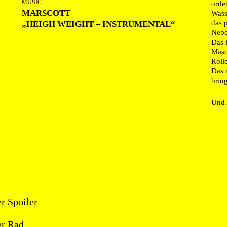
MUSIC
orde
MARSCOTT
Wass
das p
„HEIGH WEIGHT – INSTRUMENTAL“
Nebe
Das i
Masc
Roll
Das 
brin
Und 